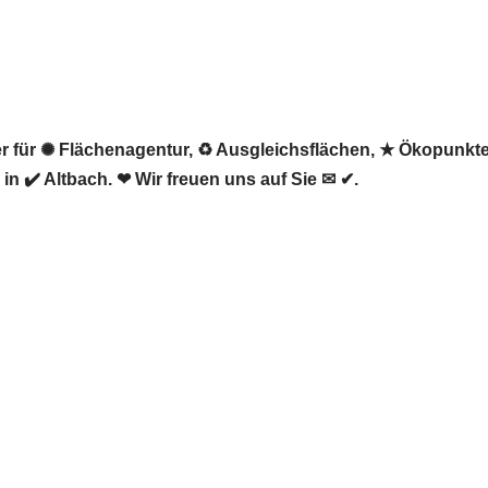
ter für ✺ Flächenagentur, ♻ Ausgleichsflächen, ★ Ökopunkt
n ✔️ Altbach. ❤ Wir freuen uns auf Sie ✉ ✔.