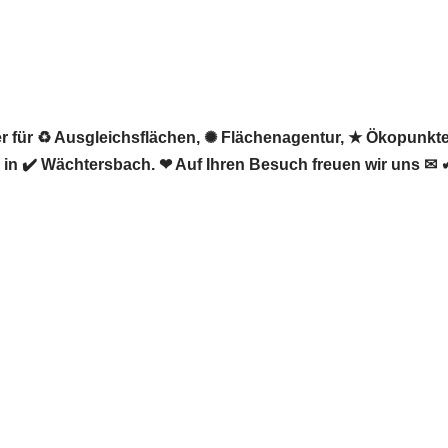
ter für ♻ Ausgleichsflächen, ✺ Flächenagentur, ★ Ökopunkt
in ✔️ Wächtersbach. ❤ Auf Ihren Besuch freuen wir uns ✉ 