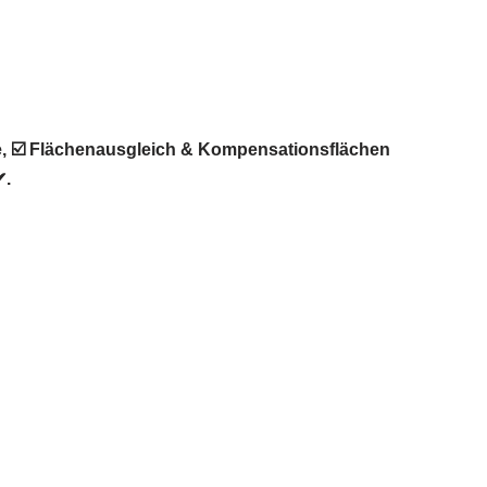
e, ☑️ Flächenausgleich & Kompensationsflächen
✔.