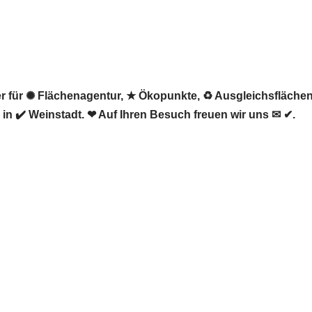
ter für ✺ Flächenagentur, ★ Ökopunkte, ♻ Ausgleichsfläche
in ✔️ Weinstadt. ❤ Auf Ihren Besuch freuen wir uns ✉ ✔.